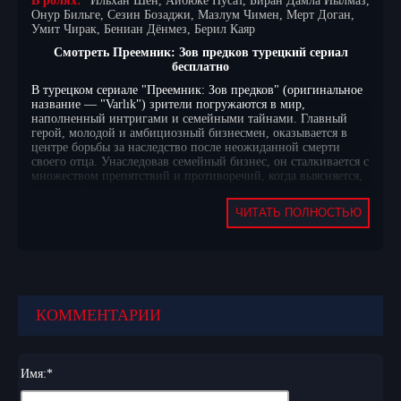
В ролях:
Ильхан Шен, Айбюке Пусат, Биран Дамла Йылмаз,
Онур Бильге, Сезин Бозаджи, Мазлум Чимен, Мерт Доган,
Умит Чирак, Бениан Дёнмез, Берил Каяр
Смотреть Преемник: Зов предков турецкий сериал
бесплатно
В турецком сериале "Преемник: Зов предков" (оригинальное
название — "Varlık") зрители погружаются в мир,
наполненный интригами и семейными тайнами. Главный
герой, молодой и амбициозный бизнесмен, оказывается в
центре борьбы за наследство после неожиданной смерти
своего отца. Унаследовав семейный бизнес, он сталкивается с
множеством препятствий и противоречий, когда выясняется,
что его отец оставил после себя не только состояние, но и
множество скрытых секретов, которые могут разрушить его
ЧИТАТЬ ПОЛНОСТЬЮ
жизнь.
Сюжет постепенно раскрывает сложные отношения внутри
семьи, где каждый член имеет свои мотивы и интересы.
Конфликты между братьями и сестрами обостряются, когда
старые обиды и неразрешенные вопросы выходят на
поверхность. Главный герой оказывается между молотом и
КОММЕНТАРИИ
наковальней: он должен защитить свое наследие и
разобраться с предательством, исходящим от самых близких
людей. Каждое его решение приводит к непредсказуемым
последствиям, и вскоре он осознает, что борьба за власть и
Имя:
*
деньги может стоить ему не только бизнеса, но и семьи.