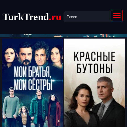
TurkTrend
.ru