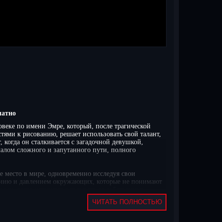
латно
овеке по имени Эмре, который, после трагической
тями к рисованию, решает использовать свой талант,
когда он сталкивается с загадочной девушкой,
началом сложного и запутанного пути, полного
е место в мире, одновременно исследуя свои
ению и давлением окружающих, которые не понимают
ными, когда начинают всплывать ее собственные
ерсонаж скрывает свои тайны, а каждое решение может
ЧИТАТЬ ПОЛНОСТЬЮ
смотреть Меня видно? турецкий сериал на русском
реть без регистрации в отличном качестве HD.
омментарии, делитесь впечатлениями и обсуждайте