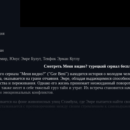
ция
ан
емир, Юнус Эмре Булут, Тевфик Эрман Кутлу
Смотреть Меня видно? турецкий сериал бесп
го сериала "Меня видно?" ("Gor Beni") находится история о молодом чел
а, оказывается на грани отчаяния. Эмре, обладая выдающимися способнос
ства и переживания. Однако его жизнь принимает неожиданный поворот, 
, также несет в себе тяжелый груз тайн и утрат. Их встреча становится 
и эмоциональных конфликтов.
вается на фоне живописных улиц Стамбула, где Эмре пытается найти сво
сталкивается с противоречиями между своим стремлением к самовыраж
мя, его отношения с загадочной девушкой становятся все более напряжен
ушить их связь. "Меня видно?" погружает зрителей в мир, где каждый п
емым последствиям. Для любителей турецкого кинематографа предлагаем 
 для всех бесплатно и в хорошем качестве. Все серии подряд можно смот
ающим сюжетом и яркими героями турецкого сериала. Оставляйте свои к