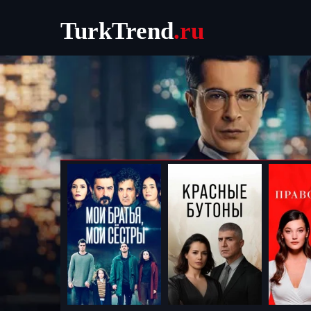
TurkTrend
.ru