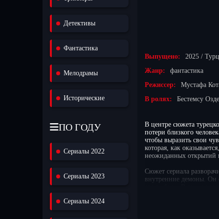
Детективы
Фантастика
Выпущено:
2025 / Тур
Жанр:
фантастика
Мелодрамы
Режиссер:
Мустафа Кот
Исторические
В ролях:
Бестемсу Озд
В центре сюжета турецко
ПО ГОДУ
потери близкого человек
чтобы выразить свои чув
которая, как оказывается
Сериалы 2022
неожиданных открытий 
Сюжет сериала разворачи
Сериалы 2023
внутренние демоны. Он 
его выбора. В то же вре
секреты, способные разр
Сериалы 2024
привести к непредсказу
языке, который доступен
Наслаждайтесь захватыв