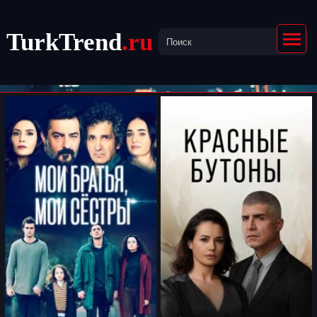
TurkTrend
.ru