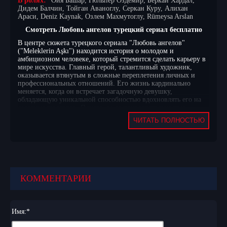
В ролях:
Ойя Башар, Гюльпер Оздемир, Беркай Хардал,
Дидем Балчин, Тойган Аваноглу, Серкан Куру, Алихан
Араси, Deniz Kaynak, Озлем Махмутоглу, Rümeysa Arslan
Смотреть Любовь ангелов турецкий сериал бесплатно
В центре сюжета турецкого сериала "Любовь ангелов"
("Meleklerin Aşkı") находится история о молодом и
амбициозном человеке, который стремится сделать карьеру в
мире искусства. Главный герой, талантливый художник,
оказывается втянутым в сложные переплетения личных и
профессиональных отношений. Его жизнь кардинально
меняется, когда он встречает загадочную девушку,
обладающую уникальной способностью вдохновлять его на
создание шедевров. Однако, за ее привлекательностью
скрываются тайны, которые могут разрушить не только их
ЧИТАТЬ ПОЛНОСТЬЮ
отношения, но и карьеру главного героя.
Сюжет разворачивается на фоне яркой и динамичной
атмосферы большого города, где конкуренция в мире
искусства достигает предела. Главный герой сталкивается с
множеством препятствий: зависть коллег, недопонимание со
стороны близких и внутренние сомнения. Постепенно в его
КОММЕНТАРИИ
жизнь начинают врываться события, которые заставляют его
пересмотреть свои приоритеты и ценности. В то время как
его чувства к загадочной девушке становятся все глубже, он
вынужден выяснять, какие тайны она скрывает и как они
Имя:
*
могут повлиять на его будущее. С каждой новой серией
зрители погружаются в мир страсти, интриг и неожиданных