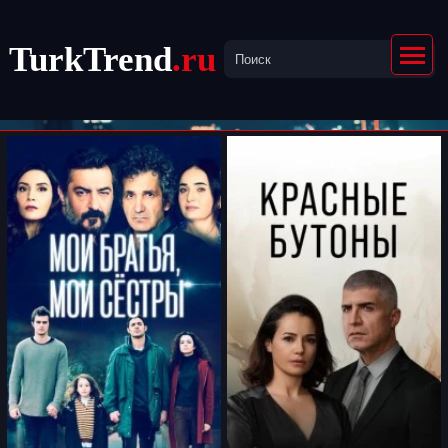
TurkTrend
.ru