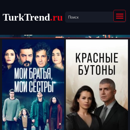
TurkTrend
.ru