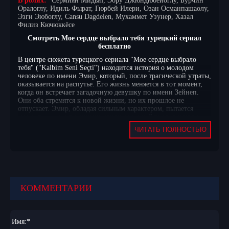
В ролях:
Сермиян Мидьят, Эбру Джюндюбейоглу, Бурчин
Оралоглу, Идиль Фырат, Гюрбей Илери, Озан Османпашаолу,
Эзги Эюбоглу, Cansu Dagdelen, Мухаммет Узунер, Хазал
Филиз Кючюккёсе
Смотреть Мое сердце выбрало тебя турецкий сериал
бесплатно
В центре сюжета турецкого сериала "Мое сердце выбрало
тебя" ("Kalbim Seni Seçti") находится история о молодом
человеке по имени Эмир, который, после трагической утраты,
оказывается на распутье. Его жизнь меняется в тот момент,
когда он встречает загадочную девушку по имени Зейнеп.
Они оба стремятся к новой жизни, но их прошлое не
отпускает. Эмир, обладая сильным характером, пытается
справиться с внутренними демонами и найти свое место в
мире, но встреча с Зейнеп открывает в нем новые чувства и
ЧИТАТЬ ПОЛНОСТЬЮ
желания, которые он не мог себе позволить раньше.
Однако их отношения оказываются под угрозой, когда в их
жизни появляются тайны, способные разрушить все, что они
построили. Зейнеп скрывает от Эмира важные аспекты своего
прошлого, которые могут повлиять на их будущее. На фоне
романтических перипетий разворачивается сложная сеть
интриг и конфликтов, связанных с семьями главных героев.
КОММЕНТАРИИ
Эмир и Зейнеп вынуждены столкнуться с предательством,
недопониманием и сложными выборами, которые ставят под
сомнение их чувства друг к другу. В каждом эпизоде зрители
будут погружаться в мир эмоций, напряжения и
Имя:
*
неожиданных поворотов судьбы, где каждое решение может