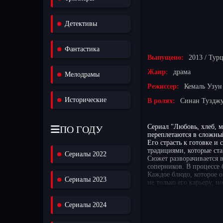
Детективы
Фантастика
Выпущено:
2013 / Тур
Жанр:
драма
Мелодрамы
Режиссер:
Кемаль Узун
Исторические
В ролях:
Синан Тузджу
Сериал "Любовь, хлеб, м
ПО ГОДУ
переплетаются в сложный
Его страсть к готовке и
традициями, которые ста
Сериалы 2022
Сюжет разворачивается в
соперников. В процессе 
Каждое блюдо, которое о
Сериалы 2023
не только его карьеру, 
амбициями и истинными
Параллельно с его исто
Сериалы 2024
Тайны из прошлого, кото
новые грани персонажей 
кулинарии, а глубокая д