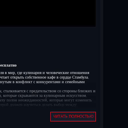
бесплатно
еля в мир, где кулинария и человеческие отношения
тает открыть собственное кафе в сердце Стамбула.
втянутым в конфликт с конкурентами и семейными
, сталкивается с предательством со стороны близких и
ы, которые скрываются за кулинарным искусством.
спеху полон неожиданностей, которые могут изменить
 герой должен научиться делать выбор между
ями, которые испытывают испытания и недопонимания.
ЧИТАТЬ ПОЛНОСТЬЮ
ру напряженности и интриги. Каждая серия раскрывает
"Любовь, хлеб, мечты" – это не просто история о