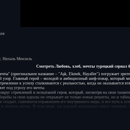
ция
, Нихаль Мензиль
Смотреть Любовь, хлеб, мечты турецкий сериал 
ечты" (оригинальное название – "Aşk, Ekmek, Hayaller") погружает зрит
 узор. Главный герой – молодой и амбициозный шеф-повар, который меч
 стремление к успеху сталкиваются с реальностью, когда он оказывается 
вят под угрозу его мечты.
округ стремлений и испытаний героя, который, несмотря на свои таланты
борьбы за свои идеалы он открывает не только новые рецепты, но и тайн
н создает, становится отражением его внутреннего мира, и его путь к у
но и личную жизнь. В этом мире, где каждый ингредиент имеет значение,
 чувствами.
рией разворачивается сюжетная линия, связанная с любовными отношени
рые касаются как главного героя, так и его окружения, создают атмосфе
и их взаимосвязей, заставляя зрителя переживать за их судьбы и мечты. 
рама о стремлении к счастью и поисках своего места в жизни.