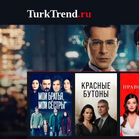
TurkTrend
.ru