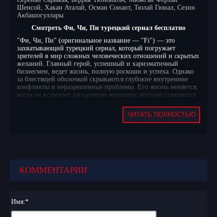
Шенсой, Хакан Аталай, Осман Сонант, Тюлай Гюнал, Сезин
Акбашогуллары
Смотреть Фи, Чи, Пи турецкий сериал бесплатно
"Фи, Чи, Пи" (оригинальное название — "Fi") — это
захватывающий турецкий сериал, который погружает
зрителей в мир сложных человеческих отношений и скрытых
желаний. Главный герой, успешный и харизматичный
бизнесмен, ведет жизнь, полную роскоши и успеха. Однако
за блестящей оболочкой скрываются глубокие внутренние
конфликты и неразрешенные проблемы. Его жизнь меняется,
когда он встречает загадочную женщину, которая становится
центром его внимания и вызывает в нем бурю эмоций. Их
отношения развиваются на фоне интригующих событий,
ЧИТАТЬ ПОЛНОСТЬЮ
которые ставят под сомнение все, что он знал о себе и
окружающем мире.
Сюжет сериала насыщен неожиданными поворотами и
тайнами, которые постепенно раскрываются по мере развития
истории. Главный герой сталкивается с соперниками,
готовыми на все ради достижения своих целей, и с
КОММЕНТАРИИ
собственными демонами, которые не дают ему покоя.
Взаимоотношения с окружающими становятся все более
запутанными, а доверие — все более хрупким. Каждый
персонаж в "Фи, Чи, Пи" имеет свои секреты и мотивы, что
Имя:
*
создает напряженную атмосферу и заставляет зрителей
следить за развитием событий с замиранием сердца. Сериал