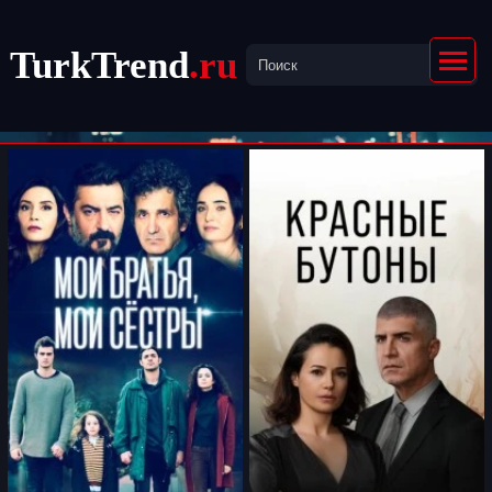
TurkTrend
.ru