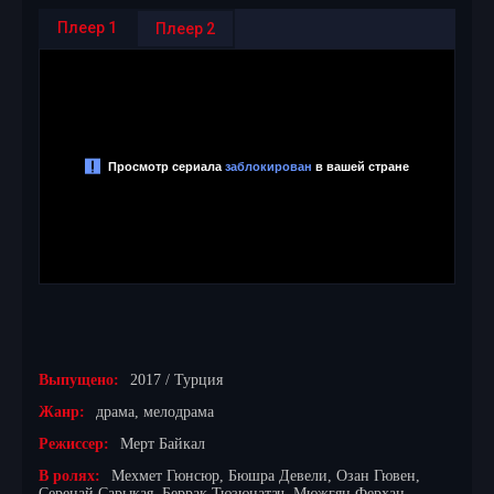
Плеер 1
Плеер 2
Выпущено:
2017 / Турция
Жанр:
драма, мелодрама
Режиссер:
Мерт Байкал
В ролях:
Мехмет Гюнсюр, Бюшра Девели, Озан Гювен,
Серенай Сарыкая, Беррак Тюзюнатач, Мюжгян Ферхан