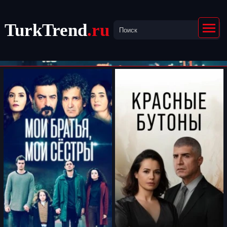
TurkTrend
.ru