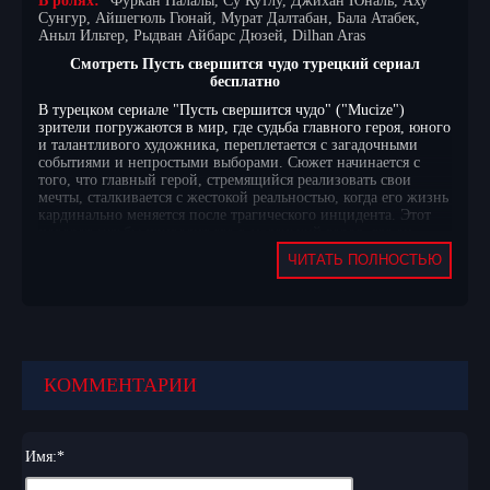
В ролях:
Фуркан Палалы, Су Кутлу, Джихан Юналь, Аху
Сунгур, Айшегюль Гюнай, Мурат Далтабан, Бала Атабек,
Аныл Ильтер, Рыдван Айбарс Дюзей, Dilhan Aras
Смотреть Пусть свершится чудо турецкий сериал
бесплатно
В турецком сериале "Пусть свершится чудо" ("Mucize")
зрители погружаются в мир, где судьба главного героя, юного
и талантливого художника, переплетается с загадочными
событиями и непростыми выборами. Сюжет начинается с
того, что главный герой, стремящийся реализовать свои
мечты, сталкивается с жестокой реальностью, когда его жизнь
кардинально меняется после трагического инцидента. Этот
поворот судьбы приводит его в маленький город, где он
пытается начать всё с нуля, однако прошлое не отпускает его,
ЧИТАТЬ ПОЛНОСТЬЮ
и тайны, которые он скрывает, начинают всплывать на
поверхность.
В новом окружении главный герой встречает людей, которые
становятся для него как друзьями, так и врагами. Конфликты,
возникающие между ними, обостряются, когда в город
возвращается персонаж, способный разрушить все его планы.
КОММЕНТАРИИ
Постепенно раскрываются глубинные тайны, которые
связывают героев, заставляя их пересмотреть свои
приоритеты и отношения. Сериал "Пусть свершится чудо" не
только погружает зрителей в мир художественного
Имя:
*
творчества, но и демонстрирует, как непростые жизненные
обстоятельства могут изменить судьбу человека. Каждый