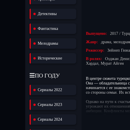
Детективы
Фантастика
Выпущено:
2017 / Тур
Жанр:
драма, мелодрам
Мелодрамы
Режиссер:
Зейнеп Гюна
Исторические
В ролях:
Озджан Дениз
Хардал, Мурат Айген
ПО ГОДУ
В центре сюжета турецко
Она — обладательница си
начинается с ее знакомс
Сериалы 2022
со стороны семьи. Их вс
Однако на пути к счасть
Сериалы 2023
угрожают их отношениям
амбиции. Конфликты меж
историю. В то время как
Сериалы 2024
отношениях с семьей Фар
доверии и личной свобод
который доступен для вс