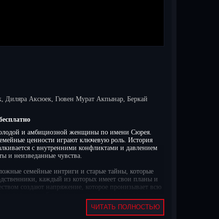
к, Диляра Аксюек, Гювен Мурат Акпынар, Беркай
бесплатно
нь молодой и амбициозной женщины по имени Сюрея.
 семейные ценности играют ключевую роль. История
сталкивается с внутренними конфликтами и давлением
ты и неизведанные чувства.
сложные семейные интриги и старые тайны, которые
дственники, каждый из которых имеет свои планы и
еством создают напряжение, которое пронизывает всю
я не только в собственных чувствах, но и в сложных
о же время ставит перед героями вопросы о верности,
ЧИТАТЬ ПОЛНОСТЬЮ
ская невеста турецкий сериал на русском языке,
з регистрации в отличном качестве HD. Наслаждайтесь