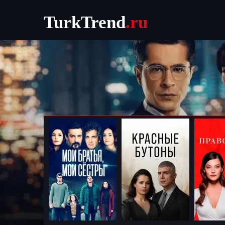
TurkTrend
.ru