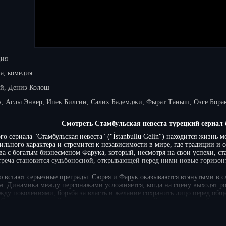
ция
а, комедия
й, Дениз Колош
, Аслы Энвер, Ипек Билгин, Салих Бадемджи, Фырат Таныш, Озге Бора
Смотреть Стамбульская невеста турецкий сериал 
го сериала "Стамбульская невеста" ("İstanbullu Gelin") находится жиз
льного характера и стремится к независимости в мире, где традиции и
тва с богатым бизнесменом Фарука, который, несмотря на свои успехи, 
треча становится судьбоносной, открывающей перед ними новые горизон
ю встают серьезные преграды. Сюрея и Фарук оказываются втянутыми в 
. Динамика между персонажами усложняется, когда на сцену выходят ро
ду поколениями, борьба за власть и желание сохранить лицо перед общ
 Сюрея пытается найти свое место в новом мире, ей предстоит разобратьс
ука. Сериал исследует, как любовь может преодолевать преграды, но в т
е. Для любителей турецкого кинематографа предлагаем смотреть Стамбуль
ех бесплатно и в хорошем качестве. Все серии подряд можно смотреть бе