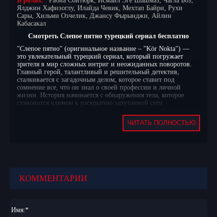
В ролях:
Рабиа Сойтюрк, Исмаил Эге Шашмаз, Чагла Боз,
Ялджин Хафизоглу, Илайда Чевик, Мехтап Байри, Рухи
Сары, Хильми Озчелик, Джансу Фырынджи, Айлин
Кабасакал
Смотреть Слепое пятно турецкий сериал бесплатно
"Слепое пятно" (оригинальное название – "Kör Nokta") —
это увлекательный турецкий сериал, который погружает
зрителя в мир сложных интриг и неожиданных поворотов.
Главный герой, талантливый и решительный детектив,
сталкивается с загадочным делом, которое ставит под
сомнение все, что он знал о своей профессии и личной
жизни. История начинается с обнаружения тела, которое
становится ключом к раскрытию запутанной сети
преступлений, затрагивающих как простых людей, так и
высокопоставленных чиновников.
ЧИТАТЬ ПОЛНОСТЬЮ
По мере развития сюжета детектив оказывается втянутым в
опасные игры, где каждое его решение может привести к
непредсказуемым последствиям. Он вынужден не только
распутывать сложные улики, но и сталкиваться с
собственными демонами, которые угрожают его карьере и
личным отношениям. Тайны, окружающие дело, постепенно
раскрываются, обнажая мрачные секреты, которые могут
КОММЕНТАРИИ
изменить жизни многих. "Слепое пятно" — это история о
том, как трудно отличить правду от лжи, когда ставки так
высоки, а окружающий мир полон неожиданных сюрпризов.
Для любителей турецкого кинематографа предлагаем
Имя:
*
смотреть Слепое пятно турецкий сериал на русском языке,