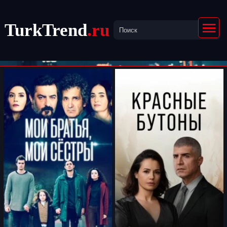
TurkTrend
.ru