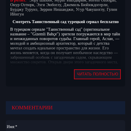
В ролях:
Эбру Шахин, Мурат Йылдырым, Kerem Özdogan,
Онур Озтюрк, Эзги Эюбоглу, Джемиль Бюйюкдогерли,
Бурджу Турунз, Зеррин Нишанджи, Угур Чавушоглу, Гулин
Ийигун
Смотреть Таинственный сад турецкий сериал бесплатно
В турецком сериале "Таинственный сад" (оригинальное
название – "Gizemli Bahçe") зрители погружаются в мир тайн
и неожиданных поворотов судьбы. Главный герой, Аслан, —
молодой и амбициозный архитектор, который с детства
мечтал создать идеальное пространство для жизни. Его
жизнь меняется, когда он получает необычное наследство —
заброшенный особняк с загадочным садом, скрывающим
множество секретов. Открыв двери этого загадочного места,
Аслан сталкивается с прошлым, которое не желает оставлять
его в покое.
ЧИТАТЬ ПОЛНОСТЬЮ
С каждым шагом в саду Аслан обнаруживает не только
уникальные растения, но и таинственные артефакты, которые
приводят его к разгадкам о семье и ее истории. Вскоре ему
становится ясно, что особняк хранит не только
воспоминания, но и опасные секреты, влияющие на его
будущее. Конфликты нарастают, когда в его жизнь
вмешиваются люди, стремящиеся завладеть наследством и
КОММЕНТАРИИ
раскрыть его тайны. Противостояние с ними заставляет
Аслана пересмотреть свои цели и понять, что некоторые
вещи лучше оставлять в прошлом. С каждым новым
открытием он все больше осознает, что сад — это не просто
Имя:
*
место, а отражение его внутреннего мира, где каждое