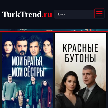
TurkTrend
.ru