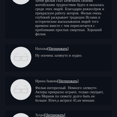
затем фильм стал затягивать своими
который доступен для всех бесплатно и в хорошем качестве.
житейскими трудностями будто я оказалась
Все серии подряд можно смотреть без регистрации в
среди этих людей. Благодарю режиссёров и
отличном качестве HD. Наслаждайтесь захватывающим
прекрасную работу актеров. Фильм очень
сюжетом и яркими героями турецкого сериала. Оставляйте
глубокий раскрывает традиции Ислама и
свои комментарии, делитесь впечатлениями и обсуждайте
исторические высказывания людей того
любимые моменты с другими зрителями! Новые серии
времени вместе с тем переплетается с
доступны с русской озвучкой для просмотра на любых
проблемами простых смертных. Хороший
устройствах: iOS и Android, iPad, iPhone, а также на
фильм.
телевизорах. Присоединяйтесь к миллионам зрителей и
откройте для себя мир турецких сериалов!
Наталья
[Цитировать]
Ну ооочень затянуто и нудно.
Ирина быкова
[Цитировать]
Фильм интересный. Немного затянуто.
Актеры прекрасно играют, только смущает,
что Мерием по сюжету долго быть не
больше 30лет,а актрисе 45,не меньше.
Зухра
[Цитировать]