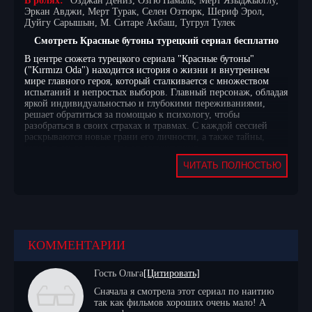
В ролях:
Озджан Дениз, Озгю Намаль, Мерт Языджыоглу,
Эркан Авджи, Мерт Турак, Селен Озтюрк, Шериф Эрол,
Дуйгу Сарышын, М. Ситаре Акбаш, Тугрул Тулек
Смотреть Красные бутоны турецкий сериал бесплатно
В центре сюжета турецкого сериала "Красные бутоны"
("Kırmızı Oda") находится история о жизни и внутреннем
мире главного героя, который сталкивается с множеством
испытаний и непростых выборов. Главный персонаж, обладая
яркой индивидуальностью и глубокими переживаниями,
решает обратиться за помощью к психологу, чтобы
разобраться в своих страхах и травмах. С каждой сессией
раскрываются новые грани его личности, а также тайны,
которые он долго прятал от окружающих.
Сюжет сериала постепенно погружает зрителя в сложный
ЧИТАТЬ ПОЛНОСТЬЮ
мир отношений и конфликтов, где каждая встреча с
психологом становится не просто разговором, а настоящим
исследованием души. По мере развития истории главный
герой сталкивается с прошлым, которое не отпускает его, и с
людьми, чьи жизни переплетаются с его собственными.
Взаимодействие с другими персонажами, каждый из которых
имеет свои секреты и проблемы, создает напряжение и
КОММЕНТАРИИ
динамику, заставляя зрителя следить за развитием событий.
"Красные бутоны" — это не просто рассказ о внутренней
борьбе, но и история о том, как важно понимать себя и
Гость Ольга
[Цитировать]
окружающих, чтобы найти путь к исцелению.
Сначала я смотрела этот сериал по наитию
Для любителей турецкого кинематографа предлагаем
так как фильмов хороших очень мало! А
смотреть Красные бутоны турецкий сериал на русском языке,