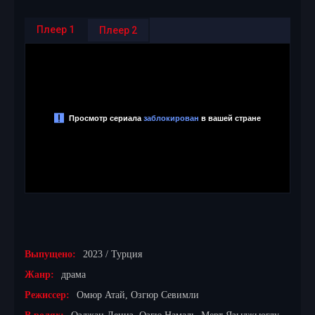
Плеер 1
Плеер 2
Выпущено:
2023 / Турция
Жанр:
драма
Режиссер:
Омюр Атай, Озгюр Севимли