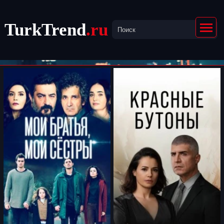
TurkTrend
.ru